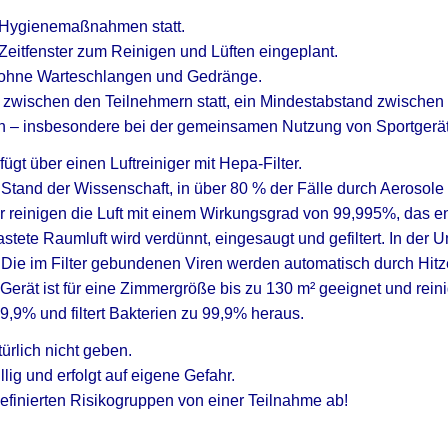
n Hygienemaßnahmen statt.
eitfenster zum Reinigen und Lüften eingeplant.
t ohne Warteschlangen und Gedränge.
 zwischen den Teilnehmern statt, ein Mindestabstand zwischen
– insbesondere bei der gemeinsamen Nutzung von Sportgerät
gt über einen Luftreiniger mit Hepa-Filter.
Stand der Wissenschaft, in über 80 % der Fälle durch Aerosole 
er reinigen die Luft mit einem Wirkungsgrad von 99,995%, das ent
stete Raumluft wird verdünnt, eingesaugt und gefiltert.
In der 
.
Die im Filter gebundenen Viren werden automatisch durch Hitze 
Gerät ist für eine Zimmergröße bis zu 130 m² geeignet und reini
9,9% und filtert Bakterien zu 99,9% heraus.
ürlich nicht geben.
lig und erfolgt auf eigene Gefahr.
finierten Risikogruppen von einer
Teilnahme ab!